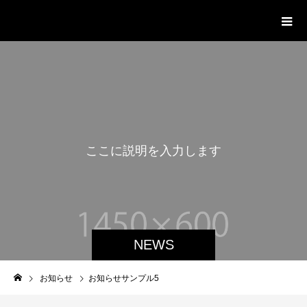
開発環境
こ
こ
に
説
明
を
入
力
し
ま
す
。
NEWS
お知らせ
お知らせサンプル5