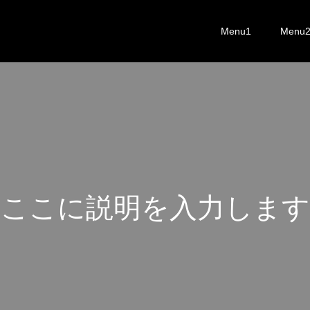
Menu1
Menu
こ
こ
に
説
明
を
入
力
し
ま
す